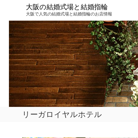
コ
大阪の結婚式場と結婚指輪
ン
大阪で人気の結婚式場と結婚指輪のお店情報
テ
ン
ツ
へ
ス
キ
ッ
プ
リーガロイヤルホテル