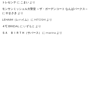
トレセンテ
に
こまい
より
モンサンミッシェル大聖堂 ～ザ・ガーデンコート なんばパークス～
に
やまさき
より
LEHAIM（レハイム）
に
HITOSHI
より
４℃ BRIDAL
に
いずもと
より
ＳＡ ＢＩＲＴＨ（サバース）
に
marina
より