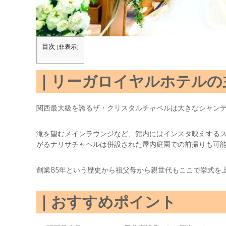
目次
[
非表示
]
リーガロイヤルホテルの
関西最大級を誇るザ・クリスタルチャペルは大きなシャン
滝を望むメインラウンジなど、館内にはインスタ映えする
がるナリサチャペルは併設された屋内庭園での前撮りも可
創業85年という歴史から祖父母から親世代もここで挙式を
おすすめポイント