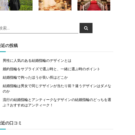
検
検
索
索
対
象
最近の投稿
男性に人気のある結婚指輪のデザインとは
婚約指輪をサプライズで選ぶ時と、一緒に選ぶ時のポイント
結婚指輪で拘ったほうが良い所はどこか
結婚指輪は男女で同じデザインが当たり前？違うデザインはダメな
のか
流行の結婚指輪とアンティークなデザインの結婚指輪のどっちを選
ぶ？おすすめはアンティーク！
最近の口コミ