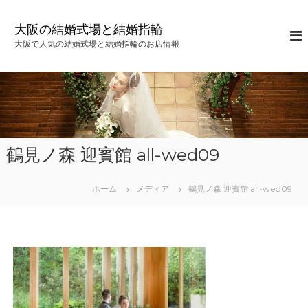
コ
ン
大阪の結婚式場と結婚指輪
テ
大阪で人気の結婚式場と結婚指輪のお店情報
ン
ツ
へ
ス
キ
ッ
プ
鶴見ノ森 迎賓館 all-wed09
ホーム
メディア
鶴見ノ森 迎賓館 all-wed09