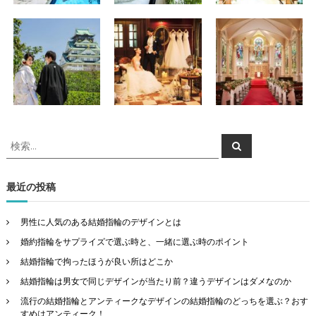
検
検
索
索
対
象
最近の投稿
:
男性に人気のある結婚指輪のデザインとは
婚約指輪をサプライズで選ぶ時と、一緒に選ぶ時のポイント
結婚指輪で拘ったほうが良い所はどこか
結婚指輪は男女で同じデザインが当たり前？違うデザインはダメなのか
流行の結婚指輪とアンティークなデザインの結婚指輪のどっちを選ぶ？おす
すめはアンティーク！