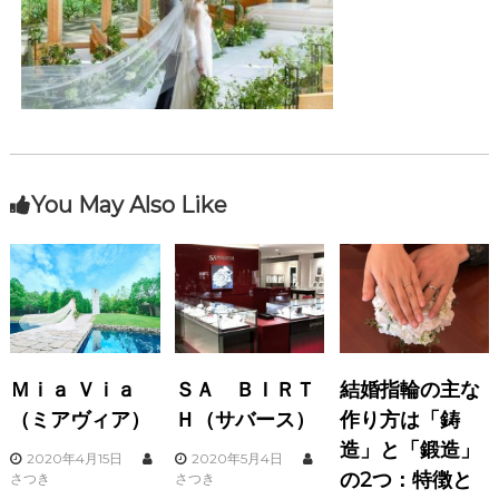
You May Also Like
Ｍｉａ Ｖｉａ
ＳＡ ＢＩＲＴ
結婚指輪の主な
（ミアヴィア）
Ｈ（サバース）
作り方は「鋳
造」と「鍛造」
2020年4月15日
2020年5月4日
の2つ：特徴と
さつき
さつき