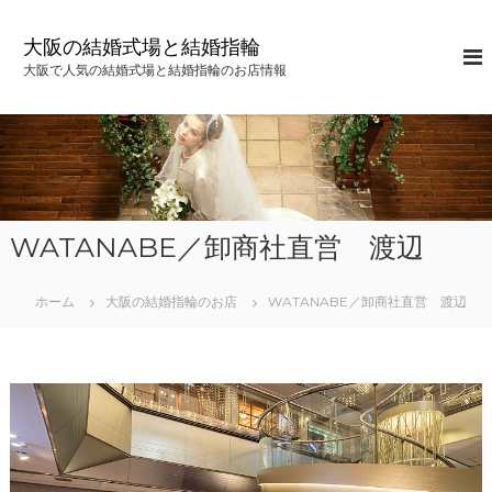
コ
ン
大阪の結婚式場と結婚指輪
テ
大阪で人気の結婚式場と結婚指輪のお店情報
ン
ツ
へ
ス
キ
ッ
プ
WATANABE／卸商社直営 渡辺
ホーム
大阪の結婚指輪のお店
WATANABE／卸商社直営 渡辺