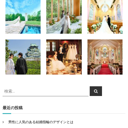
検
検
索
索
対
象
最近の投稿
:
男性に人気のある結婚指輪のデザインとは