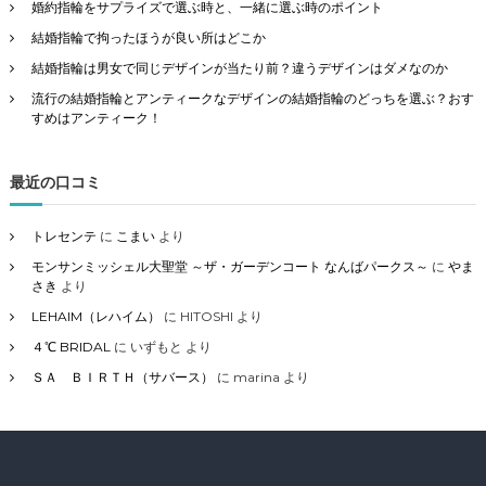
婚約指輪をサプライズで選ぶ時と、一緒に選ぶ時のポイント
結婚指輪で拘ったほうが良い所はどこか
結婚指輪は男女で同じデザインが当たり前？違うデザインはダメなのか
流行の結婚指輪とアンティークなデザインの結婚指輪のどっちを選ぶ？おす
すめはアンティーク！
最近の口コミ
トレセンテ
に
こまい
より
モンサンミッシェル大聖堂 ～ザ・ガーデンコート なんばパークス～
に
やま
さき
より
LEHAIM（レハイム）
に
HITOSHI
より
４℃ BRIDAL
に
いずもと
より
ＳＡ ＢＩＲＴＨ（サバース）
に
marina
より