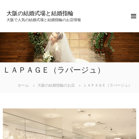
コ
ン
大阪の結婚式場と結婚指輪
テ
大阪で人気の結婚式場と結婚指輪のお店情報
ン
ツ
へ
ス
キ
ッ
プ
ＬＡＰＡＧＥ（ラパージュ）
ホーム
大阪の結婚指輪のお店
ＬＡＰＡＧＥ（ラパージュ）