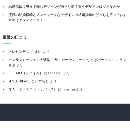
結婚指輪は男女で同じデザインが当たり前？違うデザインはダメなのか
流行の結婚指輪とアンティークなデザインの結婚指輪のどっちを選ぶ？おす
すめはアンティーク！
最近の口コミ
トレセンテ
に
こまい
より
モンサンミッシェル大聖堂 ～ザ・ガーデンコート なんばパークス～
に
やま
さき
より
LEHAIM（レハイム）
に
HITOSHI
より
４℃ BRIDAL
に
いずもと
より
ＳＡ ＢＩＲＴＨ（サバース）
に
marina
より