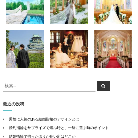
検
検
索
索
対
象
最近の投稿
:
男性に人気のある結婚指輪のデザインとは
婚約指輪をサプライズで選ぶ時と、一緒に選ぶ時のポイント
結婚指輪で拘ったほうが良い所はどこか